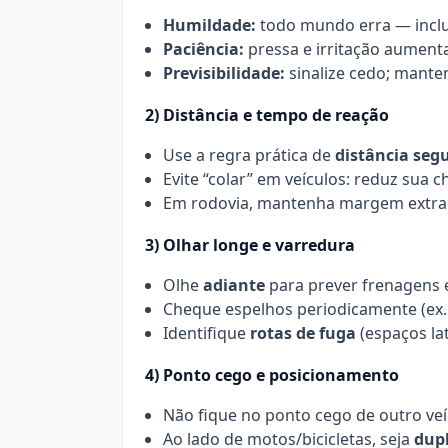
Humildade:
todo mundo erra — inclus
Paciência:
pressa e irritação aument
Previsibilidade:
sinalize cedo; manten
2) Distância e tempo de reação
Use a regra prática de
distância seg
Evite “colar” em veículos: reduz sua 
Em rodovia, mantenha margem extra a
3) Olhar longe e varredura
Olhe
adiante
para prever frenagens 
Cheque espelhos periodicamente (ex.:
Identifique
rotas de fuga
(espaços lat
4) Ponto cego e posicionamento
Não fique no ponto cego de outro veíc
Ao lado de motos/bicicletas, seja
dupl