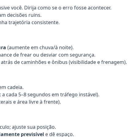
ive você. Dirija como se o erro fosse acontecer.
am decisões ruins.
ha trajetória consistente.
ura
(aumente em chuva/à noite).
chance de frear ou desviar com segurança.
trás de caminhões e ônibus (visibilidade e frenagem).
em cadeia.
 a cada 5–8 segundos em tráfego instável).
erais e área livre à frente).
ulo; ajuste sua posição.
amente previsível
e dê espaço.