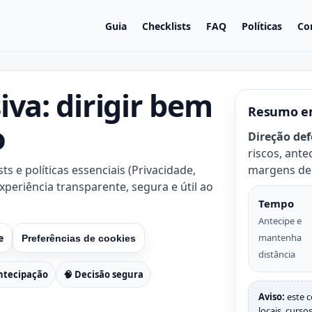
Guia
Checklists
FAQ
Políticas
Co
iva: dirigir bem
Resumo e
o
Direção de
riscos, ante
ts e políticas essenciais (Privacidade,
margens de
periência transparente, segura e útil ao
Tempo
Antecipe e
e
mantenha
Preferências de cookies
distância
ntecipação
🧠 Decisão segura
Aviso:
este c
locais, curso