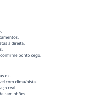
.
uzamentos.
tas à direita.
s.
e confirme ponto cego.
as ok.
vel com clima/pista.
aço real.
 de caminhões.