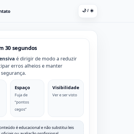
🌙 / ☀️
ntato
m 30 segundos
fensiva
é dirigir de modo a reduzir
cipar erros alheios e manter
 segurança.
Espaço
Visibilidade
Fuja de
Ver e ser visto
“pontos
cegos”
onteúdo é educacional e não substitui leis
s oficiais ou avaliação profissional.