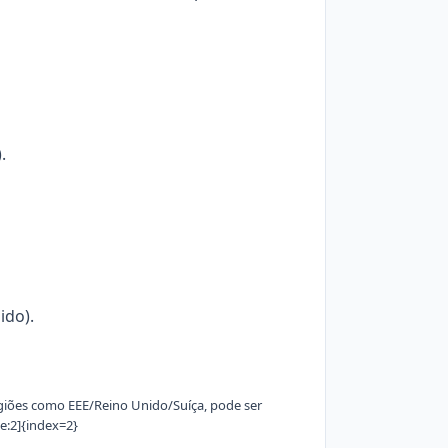
.
ido).
regiões como EEE/Reino Unido/Suíça, pode ser
e:2]{index=2}